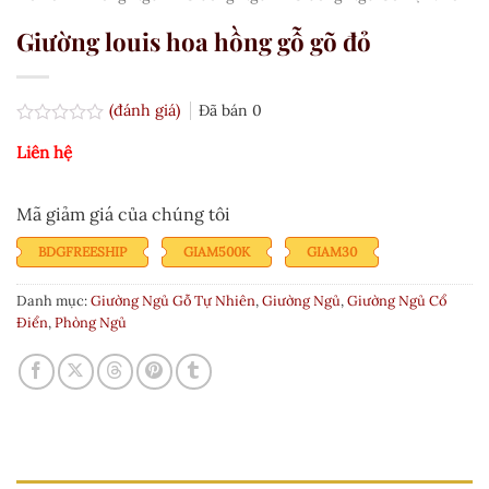
Giường louis hoa hồng gỗ gõ đỏ
(đánh giá)
Đã bán
0
Được
Liên hệ
xếp
hạng
0.0
5
Mã giảm giá của chúng tôi
sao
BDGFREESHIP
GIAM500K
GIAM30
Danh mục:
Giường Ngủ Gỗ Tự Nhiên
,
Giường Ngủ
,
Giường Ngủ Cổ
Điển
,
Phòng Ngủ