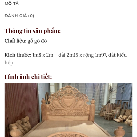
MÔ TẢ
ĐÁNH GIÁ (0)
Thông tin sản phẩm:
Chất liệu:
gỗ gõ đỏ
Kích thước:
1m8 x 2m – dài 2m15 x rộng 1m97, dát kiểu
hộp
Hình ảnh chi tiết: