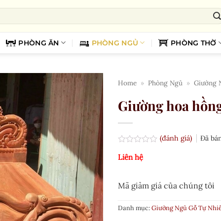
PHÒNG ĂN
PHÒNG NGỦ
PHÒNG THỜ
Home
»
Phòng Ngủ
»
Giường 
Giường hoa hồng 
(đánh giá)
Đã bá
Được
Liên hệ
xếp
hạng
0.0
5
Mã giảm giá của chúng tôi
sao
Danh mục:
Giường Ngủ Gỗ Tự Nhi