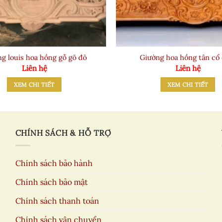
g louis hoa hồng gỗ gõ đỏ
Giường hoa hồng tân cổ 
Liên hệ
Liên hệ
XEM CHI TIẾT
XEM CHI TIẾT
CHÍNH SÁCH & HỖ TRỢ
Chính sách bảo hành
Chính sách bảo mật
Chính sách thanh toán
Chính sách vận chuyển