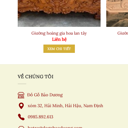
Giường hoàng gia hoa lan tây
Giườn
Liên hệ
XEM CHI TIẾT
VỀ CHÚNG TÔI
Đồ Gỗ Bảo Dương
xóm 32, Hải Minh, Hải Hậu, Nam Định
0985.892.613
hotro@dogobaoduong.com