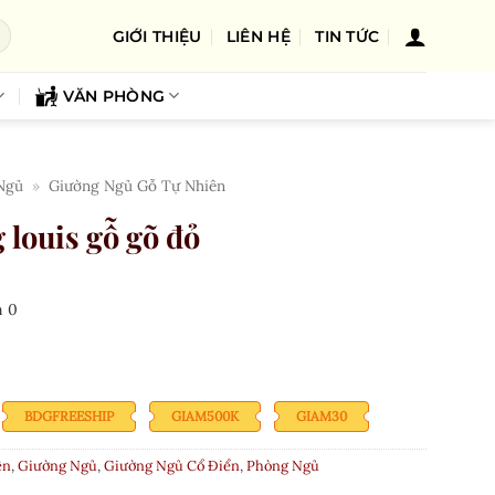
GIỚI THIỆU
LIÊN HỆ
TIN TỨC
VĂN PHÒNG
Ngủ
»
Giường Ngủ Gỗ Tự Nhiên
louis gỗ gõ đỏ
n
0
BDGFREESHIP
GIAM500K
GIAM30
ên
,
Giường Ngủ
,
Giường Ngủ Cổ Điển
,
Phòng Ngủ