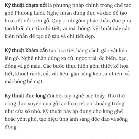
Kỹ thuật chạm nổi
là phương pháp chính trong chế tác
ghế Phương Lười. Nghệ nhân dùng đục và dao để tạo
họa tiết nổi trên gỗ. Quy trình gồm phác thảo, đục phá
tạo khối, đục tỉa chi tiết, và mài bóng. Kỹ thuật này cần
kiên nhẫn để tạo độ sâu và chi tiết đẹp.
Kỹ thuật khảm cẩn
tạo họa tiết bằng cách gắn vật liệu
lên gỗ. Nghệ nhân dùng xà cừ, ngọc trai, ốc biển, bạc,
đồng và gỗ màu. Các bước thực hiện gồm thiết kế họa
tiết, khoét rãnh, cắt vật liệu, gắn bằng keo tự nhiên, và
mài bóng bề mặt.
Kỹ thuật đục lọng
đòi hỏi tay nghề bậc thầy. Thợ thủ
công đục xuyên qua gỗ tạo họa tiết có khoảng trống
như cửa sổ nhỏ. Kỹ thuật này áp dụng cho lưng ghế
hoặc yếm ghế, tạo hiệu ứng ánh sáng độc đáo và sống
động.