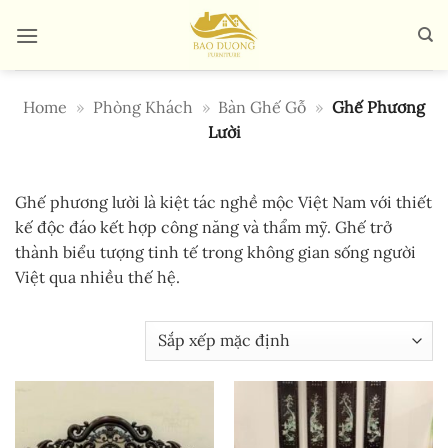
Bỏ
qua
nội
dung
Home
»
Phòng Khách
»
Bàn Ghế Gỗ
»
Ghế Phương
Lười
Ghế phương lười là kiệt tác nghề mộc Việt Nam với thiết
kế độc đáo kết hợp công năng và thẩm mỹ. Ghế trở
thành biểu tượng tinh tế trong không gian sống người
Việt qua nhiều thế hệ.