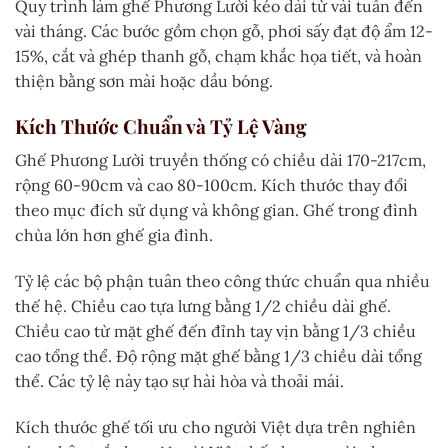
Quy trình làm ghế Phương Lười kéo dài từ vài tuần đến
vài tháng. Các bước gồm chọn gỗ, phơi sấy đạt độ ẩm 12-
15%, cắt và ghép thanh gỗ, chạm khắc họa tiết, và hoàn
thiện bằng sơn mài hoặc dầu bóng.
Kích Thước Chuẩn và Tỷ Lệ Vàng
Ghế Phương Lười truyền thống có chiều dài 170-217cm,
rộng 60-90cm và cao 80-100cm. Kích thước thay đổi
theo mục đích sử dụng và không gian. Ghế trong đình
chùa lớn hơn ghế gia đình.
Tỷ lệ các bộ phận tuân theo công thức chuẩn qua nhiều
thế hệ. Chiều cao tựa lưng bằng 1/2 chiều dài ghế.
Chiều cao từ mặt ghế đến đỉnh tay vịn bằng 1/3 chiều
cao tổng thể. Độ rộng mặt ghế bằng 1/3 chiều dài tổng
thể. Các tỷ lệ này tạo sự hài hòa và thoải mái.
Kích thước ghế tối ưu cho người Việt dựa trên nghiên