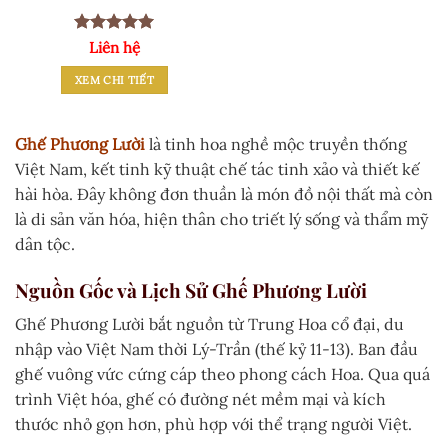
Được xếp
Liên hệ
hạng
5
5
sao
XEM CHI TIẾT
Ghế Phương Lười
là tinh hoa nghề mộc truyền thống
Việt Nam, kết tinh kỹ thuật chế tác tinh xảo và thiết kế
hài hòa. Đây không đơn thuần là món đồ nội thất mà còn
là di sản văn hóa, hiện thân cho triết lý sống và thẩm mỹ
dân tộc.
Nguồn Gốc và Lịch Sử Ghế Phương Lười
Ghế Phương Lười bắt nguồn từ Trung Hoa cổ đại, du
nhập vào Việt Nam thời Lý-Trần (thế kỷ 11-13). Ban đầu
ghế vuông vức cứng cáp theo phong cách Hoa. Qua quá
trình Việt hóa, ghế có đường nét mềm mại và kích
thước nhỏ gọn hơn, phù hợp với thể trạng người Việt.