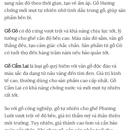
sang nâu đỏ theo thời gian, tạo vẻ ấm áp. Gỗ Hương
chống mối mọt tự nhiên nhờ tinh dầu trong gỗ, giúp sản
phẩm bền bỉ.
Gỗ Gõ
có độ cứng vượt trội và khả năng chịu lực tốt, lý
tưởng cho ghế cần độ bền cao. Màu nâu đỏ sẫm, vân gỗ
thẳng đều, tạo cảm giác chắc chắn. Sản phẩm từ gỗ Gõ
có tuổi thọ đến hàng trăm năm nếu bảo quản tốt.
Gỗ Cẩm Lai
là loại gỗ quý hiếm với vân gỗ độc đáo và
màu sắc đa dạng từ nâu vàng đến tím đen. Giá trị kinh
tế cao, thường dùng cho sản phẩm cao cấp nhất. Gỗ
Cẩm Lai có khả năng chống nước và mối mọt tự nhiên
rất tốt.
So với gỗ công nghiệp, gỗ tự nhiên cho ghế Phương
Lười vượt trội về độ bền, giá trị thẩm mỹ và thân thiện
môi trường. Tuy nhiên, giá thành cao hơn và cần bảo
quản cẩn thận. Khi chọn gỗ, cần cân nhắc tuổi thọ