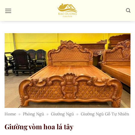
Bỏ
qua
nội
dung
Home
»
Phòng Ngủ
»
Giường Ngủ
»
Giường Ngủ Gỗ Tự Nhiên
Giường vòm hoa lá tây