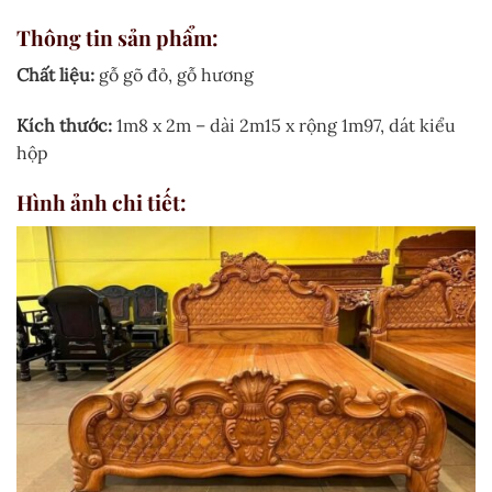
Thông tin sản phẩm:
Chất liệu:
gỗ gõ đỏ, gỗ hương
Kích thước:
1m8 x 2m – dài 2m15 x rộng 1m97, dát kiểu
hộp
Hình ảnh chi tiết: