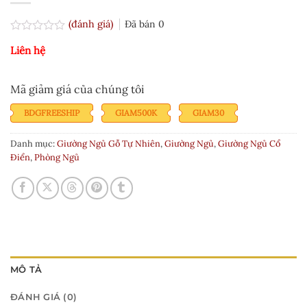
(đánh giá)
Đã bán
0
Được
Liên hệ
xếp
hạng
0.0
5
Mã giảm giá của chúng tôi
sao
BDGFREESHIP
GIAM500K
GIAM30
Danh mục:
Giường Ngủ Gỗ Tự Nhiên
,
Giường Ngủ
,
Giường Ngủ Cổ
Điển
,
Phòng Ngủ
MÔ TẢ
ĐÁNH GIÁ (0)