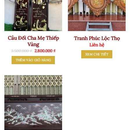
Câu Đối Cha Mẹ Thiếp
Tranh Phúc Lộc Thọ
Vàng
Liên hệ
Giá
Giá
3.500.000
₫
2.800.000
₫
gốc
hiện
XEM CHI TIẾT
là:
tại
THÊM VÀO GIỎ HÀNG
3.500.000 ₫.
là:
2.800.000 ₫.