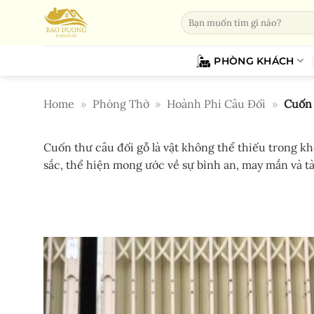
Bỏ
Tìm
qua
kiếm:
nội
dung
PHÒNG KHÁCH
Home
»
Phòng Thờ
»
Hoành Phi Câu Đối
»
Cuốn 
Cuốn thư câu đối gỗ là vật không thể thiếu trong k
sắc, thể hiện mong ước về sự bình an, may mắn và tà