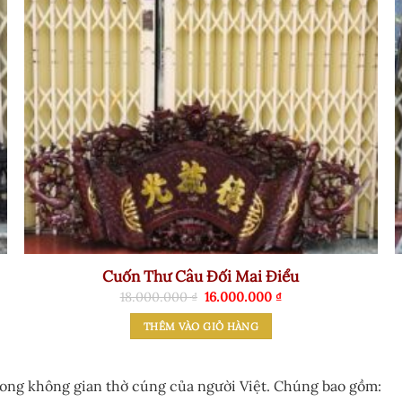
Cuốn Thư Câu Đối Mai Điểu
Giá
Giá
18.000.000
₫
16.000.000
₫
gốc
hiện
là:
tại
THÊM VÀO GIỎ HÀNG
18.000.000 ₫.
là:
16.000.000 ₫.
trong không gian thờ cúng của người Việt. Chúng bao gồm: