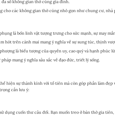
 đa số không gian thờ cúng gia đình.
g cho các không gian thờ cúng nhỏ gọn như chung cư, nhà 
 phụng là bốn linh vật tượng trưng cho sức mạnh, sự may mắn, 
m hót trên cành mai mang ý nghĩa về sự sung túc, thịnh vượ
phượng là biểu tượng của quyền uy, cao quý và hạnh phúc lứ
pháp mang ý nghĩa sâu sắc về đạo đức, triết lý sống.
hể hiện sự thành kính với tổ tiên mà còn góp phần làm đẹp v
trọng cần lưu ý:
sử dụng cuốn thư câu đối. Bạn muốn treo ở bàn thờ gia tiên