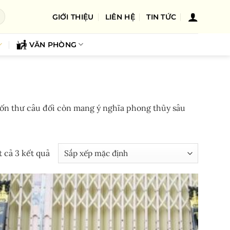
GIỚI THIỆU
LIÊN HỆ
TIN TỨC
VĂN PHÒNG
cuốn thư câu đối còn mang ý nghĩa phong thủy sâu
t cả 3 kết quả