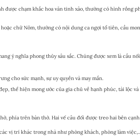
ạnh được chạm khắc hoa văn tinh xảo, thường có hình rồng 
 hoặc chữ Nôm, thường có nội dung ca ngợi tổ tiên, cầu mong
ang ý nghĩa phong thủy sâu sắc. Chúng được xem là cầu nối gi
rưng cho sức mạnh, sự uy quyền và may mắn.
ẹp, thể hiện mong ước của gia chủ về hạnh phúc, tài lộc và 
thờ, phía trên bàn thờ. Hai vế câu đối được treo hai bên cạn
 các vị trí khác trong nhà như phòng khách, phòng làm việc,