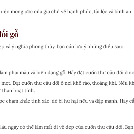
hiện mong ước của gia chủ về hạnh phúc, tài lộc và bình an
đối gỗ
p và ý nghĩa phong thủy, bạn cần lưu ý những điều sau:
làm phai màu và biến dạng gỗ. Hãy đặt cuốn thư câu đối ở nơ
mọt. Đặt cuốn thư câu đối ở nơi khô ráo, thoáng khí. Nếu k
than hoạt tính.
 chạm khắc tinh xảo, dễ bị hư hại nếu va đập mạnh. Hãy cẩn
lâu ngày có thể làm mất đi vẻ đẹp của cuốn thư câu đối. B