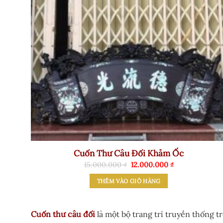
Cuốn Thư Câu Đối Khảm Ốc
Giá
Giá
15.000.000
₫
12.000.000
₫
gốc
hiện
là:
tại
THÊM VÀO GIỎ HÀNG
15.000.000 ₫.
là:
12.000.000 ₫.
Cuốn thư câu đối
là một bộ trang trí truyền thống 