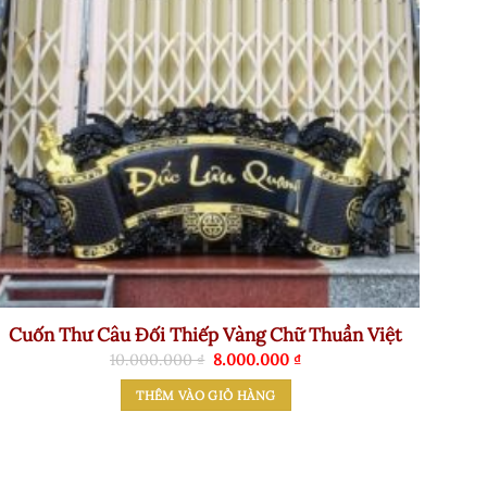
Cuốn Thư Câu Đối Thiếp Vàng Chữ Thuần Việt
Giá
Giá
10.000.000
₫
8.000.000
₫
gốc
hiện
là:
tại
THÊM VÀO GIỎ HÀNG
10.000.000 ₫.
là:
8.000.000 ₫.