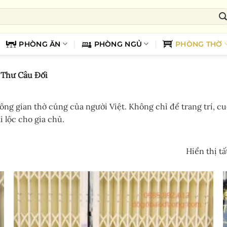
PHÒNG ĂN
PHÒNG NGỦ
PHÒNG THỜ
Thư Câu Đối
hông gian thờ cúng của người Việt. Không chỉ để trang trí, 
i lộc cho gia chủ.
Hiển thị tấ