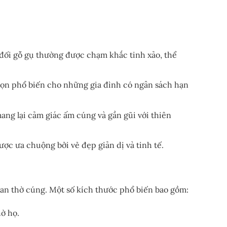
đối gỗ gụ thường được chạm khắc tinh xảo, thể
chọn phổ biến cho những gia đình có ngân sách hạn
ng lại cảm giác ấm cúng và gần gũi với thiên
ợc ưa chuộng bởi vẻ đẹp giản dị và tinh tế.
ian thờ cúng. Một số kích thước phổ biến bao gồm:
ờ họ.