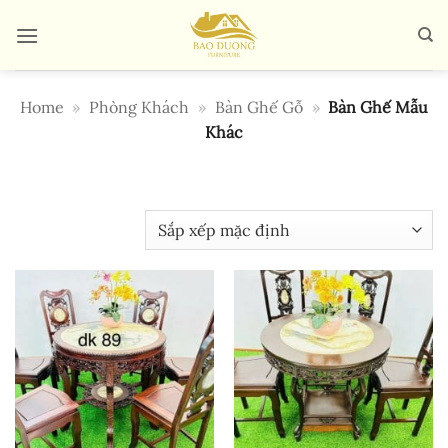
Bỏ
qua
nội
dung
Home
»
Phòng Khách
»
Bàn Ghế Gỗ
»
Bàn Ghế Mẫu
Khác