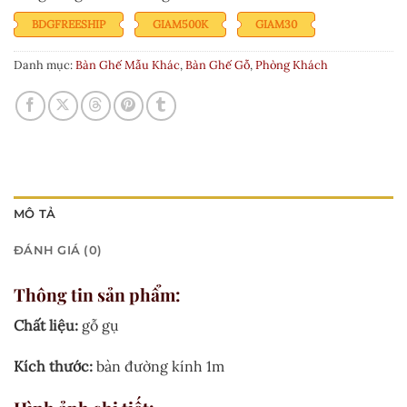
sao
BDGFREESHIP
GIAM500K
GIAM30
Danh mục:
Bàn Ghế Mẫu Khác
,
Bàn Ghế Gỗ
,
Phòng Khách
MÔ TẢ
ĐÁNH GIÁ (0)
Thông tin sản phẩm:
Chất liệu:
gỗ gụ
Kích thước:
bàn đường kính 1m