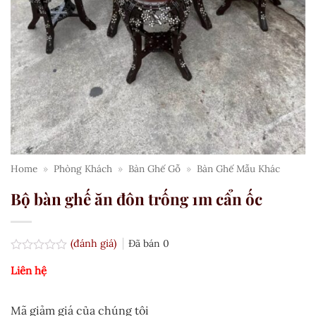
Home
»
Phòng Khách
»
Bàn Ghế Gỗ
»
Bàn Ghế Mẫu Khác
Bộ bàn ghế ăn đôn trống 1m cẩn ốc
(đánh giá)
Đã bán
0
Được
Liên hệ
xếp
hạng
0.0
5
Mã giảm giá của chúng tôi