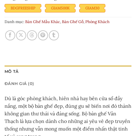
sao
BDGFREESHIP
GIAM500K
GIAM30
Danh mục:
Bàn Ghế Mẫu Khác
,
Bàn Ghế Gỗ
,
Phòng Khách
MÔ TẢ
ĐÁNH GIÁ (0)
Dù là góc phòng khách, hiên nhà hay bên cửa sổ đầy
nắng, một bộ bàn ghế đẹp, đúng gu sẽ biến nơi đó thành
không gian thư thái và đáng sống. Bộ bàn ghế Vân
Thạch là lựa chọn dành cho những ai yêu vẻ đẹp truyền
thống nhưng vẫn mong muốn một điểm nhấn thật tinh