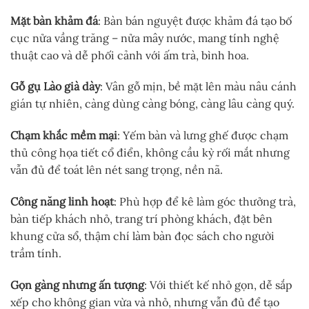
Mặt bàn khảm đá
: Bàn bán nguyệt được khảm đá tạo bố
cục nửa vầng trăng – nửa mây nước, mang tính nghệ
thuật cao và dễ phối cảnh với ấm trà, bình hoa.
Gỗ gụ Lào già dày
: Vân gỗ mịn, bề mặt lên màu nâu cánh
gián tự nhiên, càng dùng càng bóng, càng lâu càng quý.
Chạm khắc mềm mại
: Yếm bàn và lưng ghế được chạm
thủ công họa tiết cổ điển, không cầu kỳ rối mắt nhưng
vẫn đủ để toát lên nét sang trọng, nền nã.
Công năng linh hoạt
: Phù hợp để kê làm góc thưởng trà,
bàn tiếp khách nhỏ, trang trí phòng khách, đặt bên
khung cửa sổ, thậm chí làm bàn đọc sách cho người
trầm tính.
Gọn gàng nhưng ấn tượng
: Với thiết kế nhỏ gọn, dễ sắp
xếp cho không gian vừa và nhỏ, nhưng vẫn đủ để tạo