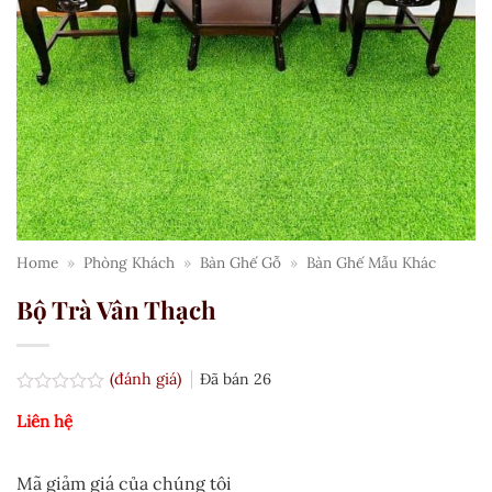
Home
»
Phòng Khách
»
Bàn Ghế Gỗ
»
Bàn Ghế Mẫu Khác
Bộ Trà Vân Thạch
(đánh giá)
Đã bán
26
Được
Liên hệ
xếp
hạng
0.0
5
Mã giảm giá của chúng tôi