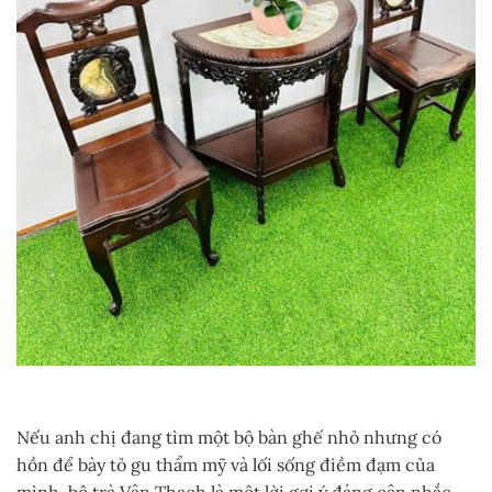
Nếu anh chị đang tìm một bộ bàn ghế nhỏ nhưng có
hồn để bày tỏ gu thẩm mỹ và lối sống điềm đạm của
mình, bộ trà Vân Thạch là một lời gợi ý đáng cân nhắc.