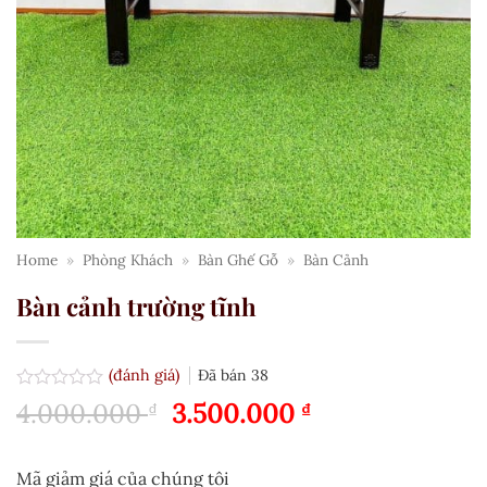
Home
»
Phòng Khách
»
Bàn Ghế Gỗ
»
Bàn Cảnh
Bàn cảnh trường tĩnh
(đánh giá)
Đã bán
38
Được
Giá
Giá
4.000.000
3.500.000
₫
₫
xếp
gốc
hiện
hạng
0.0
là:
tại
5
Mã giảm giá của chúng tôi