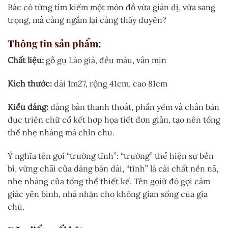
Bác có từng tìm kiếm một món đồ vừa giản dị, vừa sang
trọng, mà càng ngắm lại càng thấy duyên?
Thông tin sản phẩm:
Chất liệu:
gỗ gụ Lào già, đều màu, vân mịn
Kích thước:
dài 1m27, rộng 41cm, cao 81cm
Kiểu dáng:
dáng bàn thanh thoát, phần yếm và chân bàn
đục triện chữ cổ kết hợp họa tiết đơn giản, tạo nên tổng
thể nhẹ nhàng mà chỉn chu.
Ý nghĩa tên gọi “trường tĩnh”: “trường” thể hiện sự bền
bỉ, vững chãi của dáng bàn dài, “tĩnh” là cái chất nền nã,
nhẹ nhàng của tổng thể thiết kế. Tên gọiừ đó gợi cảm
giác yên bình, nhã nhặn cho không gian sống của gia
chủ.