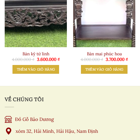
Bàn kỷ tứ linh
Bàn mai phúc hoa
Giá
Giá
Giá
Giá
4.000.000
₫
3.600.000
₫
4.000.000
₫
3.700.000
₫
gốc
hiện
gốc
hiện
là:
tại
là:
tại
THÊM VÀO GIỎ HÀNG
THÊM VÀO GIỎ HÀNG
4.000.000 ₫.
là:
4.000.000 ₫.
là:
3.600.000 ₫.
3.700.
VỀ CHÚNG TÔI
Đồ Gỗ Bảo Dương
xóm 32, Hải Minh, Hải Hậu, Nam Định