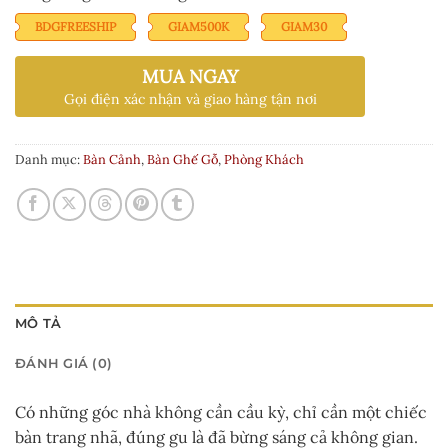
4.000.000 ₫.
là:
sao
3.500.000 ₫.
BDGFREESHIP
GIAM500K
GIAM30
MUA NGAY
Gọi điện xác nhận và giao hàng tận nơi
Danh mục:
Bàn Cảnh
,
Bàn Ghế Gỗ
,
Phòng Khách
MÔ TẢ
ĐÁNH GIÁ (0)
Có những góc nhà không cần cầu kỳ, chỉ cần một chiếc
bàn trang nhã, đúng gu là đã bừng sáng cả không gian.