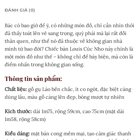
ĐÁNH GIÁ (0)
Bác có bao giờ để ý, có những món đồ, chỉ cần nhìn thôi
đã thấy toát lên vẻ sang trọng, quý phái mà lại rất đỗi
thân quen, như thể nó đã thuộc về không gian nhà
mình từ bao đời? Chiếc bàn Louis Cúc Nho này chính là
một món đồ như thế – không chỉ để bày biện, mà còn là
điểm nhấn trong không gian sống.
Thông tin sản phẩm:
Chất liệu:
gỗ gụ Lào bền chắc, ít co ngót, đặc biệt càng
dùng lâu, màu gỗ càng lên đẹp, bóng mượt tự nhiên
Kích thước:
dài 1m75, rộng 59cm, cao 75cm (mặt dài
1m58, rộng 58cm)
Kiểu dáng:
mặt bàn cong mềm mại, tạo cảm giác thanh