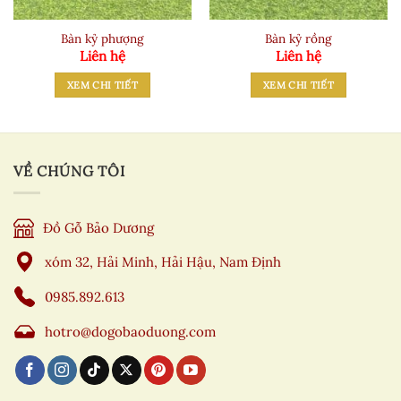
Bàn kỷ phượng
Bàn kỷ rồng
Liên hệ
Liên hệ
XEM CHI TIẾT
XEM CHI TIẾT
VỀ CHÚNG TÔI
Đồ Gỗ Bảo Dương
xóm 32, Hải Minh, Hải Hậu, Nam Định
0985.892.613
hotro@dogobaoduong.com