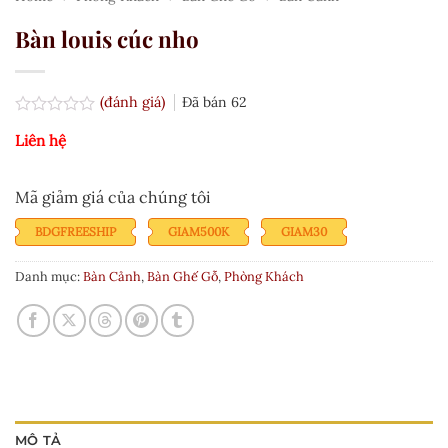
Bàn louis cúc nho
(đánh giá)
Đã bán
62
Được
Liên hệ
xếp
hạng
0.0
5
Mã giảm giá của chúng tôi
sao
BDGFREESHIP
GIAM500K
GIAM30
Danh mục:
Bàn Cảnh
,
Bàn Ghế Gỗ
,
Phòng Khách
MÔ TẢ