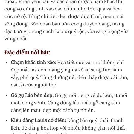
thoát. Phần yếm bàn và các chân được chạm khắc thủ
công vô cùng tinh xảo các chùm nho trĩu quả và hoa
cúc nở rộ. Từng chi tiết đều được đục tỉ mỉ, mềm mại,
sống động. Bốn chân bàn uốn cong duyên dáng, mang
đặc trưng phong cách Louis quý tộc, vừa sang trọng vừa
vững chãi.
Đặc điểm nổi bật:
Chạm khắc tinh xảo:
Họa tiết cúc và nho không chỉ
đẹp mắt mà còn mang ý nghĩa về sự sung túc, sum
vầy, phú quý. Từng đường nét đều thấy được cái tâm,
cái tài của người thợ.
Gỗ gụ Lào bền đẹp:
Gỗ gụ nổi tiếng về độ bền, ít mối
mọt, cong vênh. Càng dùng lâu, màu gỗ càng sẫm,
càng lên màu, đẹp một cách tự nhiên.
Kiểu dáng Louis cổ điển:
Dáng bàn quý phái, thanh
lịch, dễ dàng hòa hợp với nhiều không gian nội thất,