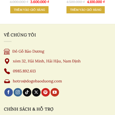
Giá
Giá
Giá
Giá
4.000.000
₫
3.600.000
₫
4.500.000
₫
4.100.000
₫
gốc
hiện
gốc
hiện
là:
tại
là:
tại
THÊM VÀO GIỎ HÀNG
THÊM VÀO GIỎ HÀNG
4.000.000 ₫.
là:
4.500.000 ₫.
là:
3.600.000 ₫.
4.100.
VỀ CHÚNG TÔI
Đồ Gỗ Bảo Dương
xóm 32, Hải Minh, Hải Hậu, Nam Định
0985.892.613
hotro@dogobaoduong.com
CHÍNH SÁCH & HỖ TRỢ