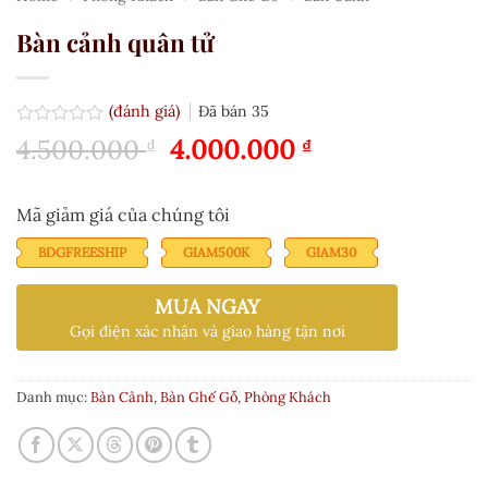
Bàn cảnh quân tử
(đánh giá)
Đã bán
35
Được
Giá
Giá
4.500.000
4.000.000
₫
₫
xếp
gốc
hiện
hạng
0.0
là:
tại
5
Mã giảm giá của chúng tôi
4.500.000 ₫.
là:
sao
4.000.000 ₫.
BDGFREESHIP
GIAM500K
GIAM30
MUA NGAY
Gọi điện xác nhận và giao hàng tận nơi
Danh mục:
Bàn Cảnh
,
Bàn Ghế Gỗ
,
Phòng Khách