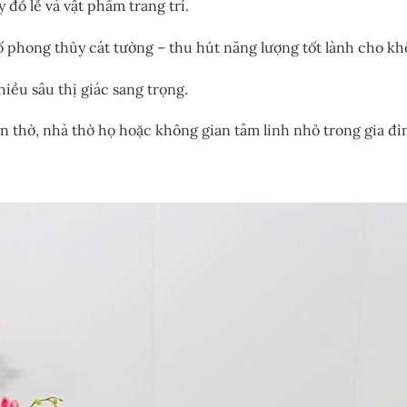
y đồ lễ và vật phẩm trang trí.
 phong thủy cát tường – thu hút năng lượng tốt lành cho kh
hiều sâu thị giác sang trọng.
an thờ, nhà thờ họ hoặc không gian tâm linh nhỏ trong gia đì