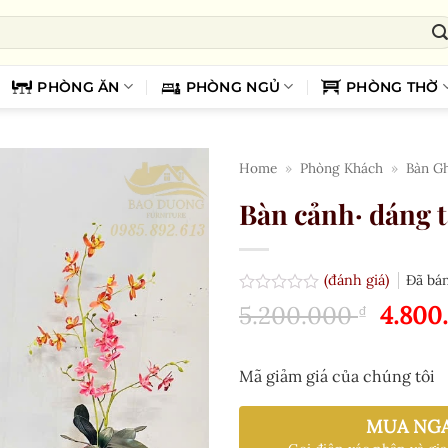
PHÒNG ĂN
PHÒNG NGỦ
PHÒNG THỜ
Home
»
Phòng Khách
»
Bàn G
Bàn cảnh· dáng 
(đánh giá)
Đã bá
Được
Giá
5.200.000
4.800
₫
xếp
gốc
hạng
0.0
là:
5
Mã giảm giá của chúng tôi
5.200.
sao
MUA NG