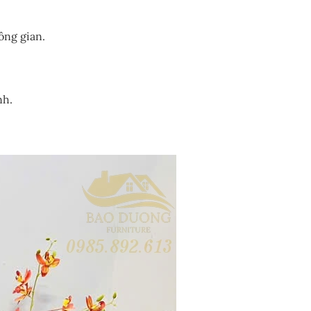
ông gian.
nh.