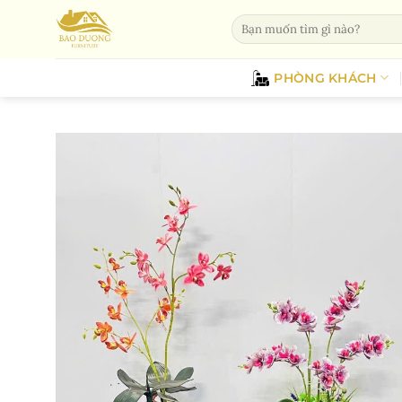
Bỏ
Tìm
qua
kiếm:
nội
dung
PHÒNG KHÁCH