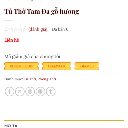
Tủ Thờ Tam Đa gỗ hương
(đánh giá)
Đã bán
0
Được
Liên hệ
xếp
hạng
0.0
5
Mã giảm giá của chúng tôi
sao
BDGFREESHIP
GIAM500K
GIAM30
Danh mục:
Tủ Thờ
,
Phòng Thờ
MÔ TẢ