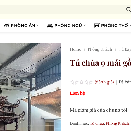
PHÒNG ĂN
PHÒNG NGỦ
PHÒNG THỜ
Home
»
Phòng Khách
»
Tủ Bà
Tủ chùa 9 mái gỗ
(đánh giá)
Đã bá
Được
Liên hệ
xếp
hạng
0.0
5
Mã giảm giá của chúng tôi
sao
Danh mục:
Tủ chùa
,
Phòng Khách
,