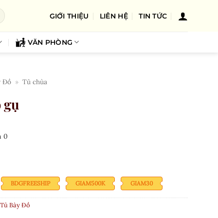
GIỚI THIỆU
LIÊN HỆ
TIN TỨC
VĂN PHÒNG
y Đồ
»
Tủ chùa
 gụ
n
0
BDGFREESHIP
GIAM500K
GIAM30
Tủ Bày Đồ