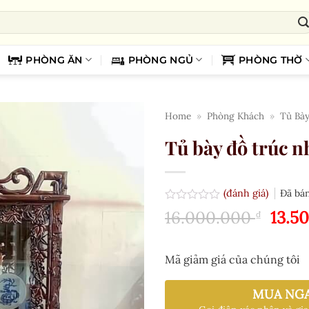
PHÒNG ĂN
PHÒNG NGỦ
PHÒNG THỜ
Home
»
Phòng Khách
»
Tủ Bà
Tủ bày đồ trúc 
(đánh giá)
Đã bá
Được
Giá
16.000.000
13.5
₫
xếp
gốc
hạng
0.0
là:
5
Mã giảm giá của chúng tôi
16.0
sao
MUA NG