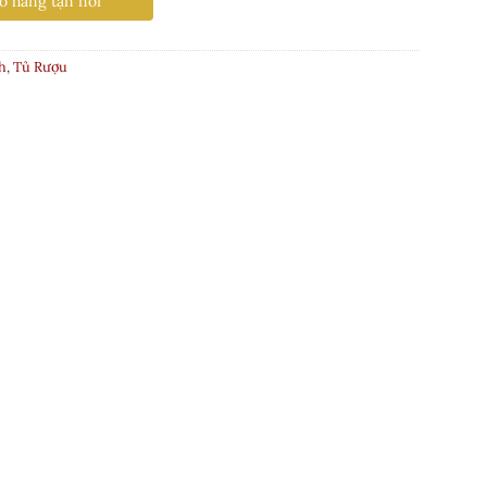
o hàng tận nơi
h
,
Tủ Rượu