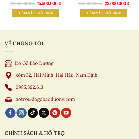
Giá
Giá
Giá
Giá
16.000.000
₫
15.500.000
₫
25.000.000
₫
22.000.000
₫
gốc
hiện
gốc
hiện
là:
tại
là:
tại
THÊM VÀO GIỎ HÀNG
THÊM VÀO GIỎ HÀNG
16.000.000 ₫.
là:
25.000.000 ₫.
là:
15.500.000 ₫.
22.00
VỀ CHÚNG TÔI
Đồ Gỗ Bảo Dương
xóm 32, Hải Minh, Hải Hậu, Nam Định
0985.892.613
hotro@dogobaoduong.com
CHÍNH SÁCH & HỖ TRỢ