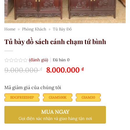
Home
»
Phòng Khách
»
Tủ Bày Đồ
Tủ bày đồ sách cánh chạm tứ bình
(đánh giá)
Đã bán
0
Được
Giá
Giá
9.000.000
8.000.000
₫
₫
xếp
gốc
hiện
hạng
0.0
là:
tại
5
Mã giảm giá của chúng tôi
9.000.000 ₫.
là:
sao
8.000.000 ₫.
BDGFREESHIP
GIAM500K
GIAM30
MUA NGAY
Gọi điện xác nhận và giao hàng tận nơi