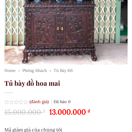
Home
»
Phòng Khách
»
Tủ Bày Đồ
Tủ bày đồ hoa mai
(đánh giá)
Đã bán
0
Được
Giá
Giá
15.000.000
13.000.000
₫
₫
xếp
gốc
hiện
hạng
0.0
là:
tại
5
Mã giảm giá của chúng tôi