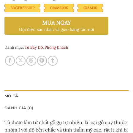
15.000.000 ₫.
là:
sao
13.000.000 ₫
BDGFREESHIP
GIAM500K
GIAM30
MUA NGAY
Gọi điện xác nhận và giao hàng tận nơi
Danh mục:
Tủ Bày Đồ
,
Phòng Khách
MÔ TẢ
ĐÁNH GIÁ (0)
Tủ được làm từ chất gỗ gụ tự nhiên, là loại gỗ quý thuộc
nhóm I với độ bền chắc và tính thẩm mỹ cao, rất ít khi bị