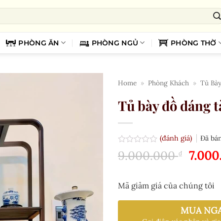
PHÒNG ĂN
PHÒNG NGỦ
PHÒNG THỜ
Home
»
Phòng Khách
»
Tủ Bà
Tủ bày đồ dáng 
(đánh giá)
Đã bá
Được
Giá
9.000.000
7.00
₫
xếp
gốc
hạng
0.0
là:
5
Mã giảm giá của chúng tôi
9.000
sao
MUA NG