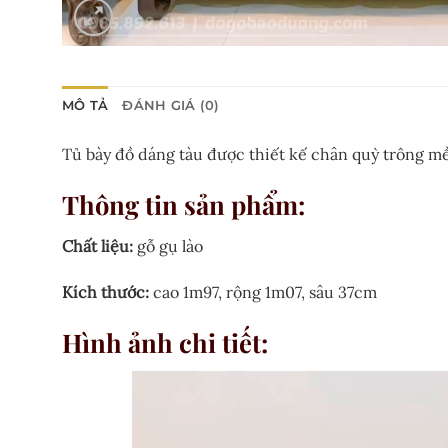
MÔ TẢ
ĐÁNH GIÁ (0)
Tủ bày đồ dáng tàu được thiết kế chân quỳ trông m
Thông tin sản phẩm
:
Chất liệu:
gỗ gụ lào
Kích thước:
cao 1m97, rộng 1m07, sâu 37cm
Hình ảnh chi tiết
: