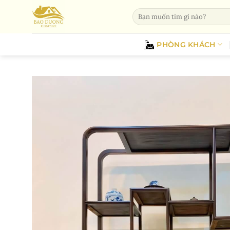
Bỏ
Tìm
qua
kiếm:
nội
dung
PHÒNG KHÁCH