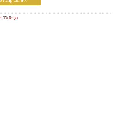
o hàng tận nơi
h
,
Tủ Rượu