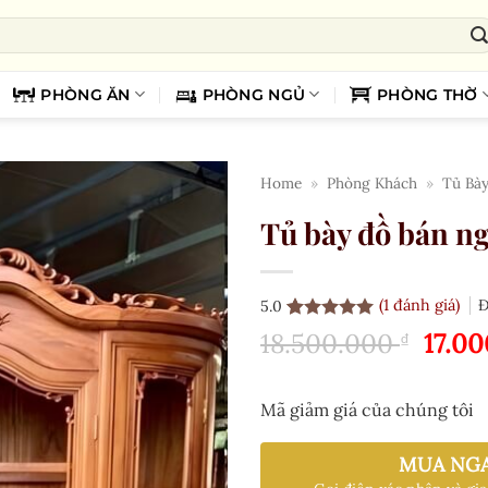
PHÒNG ĂN
PHÒNG NGỦ
PHÒNG THỜ
Home
»
Phòng Khách
»
Tủ Bà
Tủ bày đồ bán ng
(
1
đánh giá)
Đ
5.0
5.0
1
trên 5
Giá
18.500.000
17.0
₫
dựa trên
gốc
đánh giá
là:
Mã giảm giá của chúng tôi
18.50
MUA NG