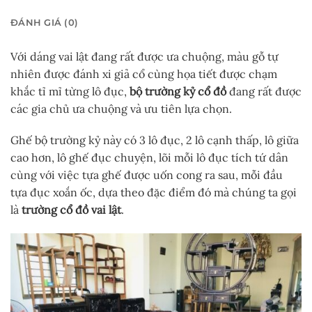
ĐÁNH GIÁ (0)
Với dáng vai lật đang rất được ưa chuộng, màu gỗ tự
nhiên được đánh xi giả cổ cùng họa tiết được chạm
khắc tỉ mỉ từng lô đục,
bộ trường kỷ cổ đồ
đang rất được
các gia chủ ưa chuộng và ưu tiên lựa chọn.
Ghế bộ trường kỷ này có 3 lô đục, 2 lô cạnh thấp, lô giữa
cao hơn, lô ghế đục chuyện, lõi mỗi lô đục tích tứ dân
cùng với việc tựa ghế được uốn cong ra sau, mỗi đầu
tựa đục xoắn ốc, dựa theo đặc điểm đó mà chúng ta gọi
là
trường cổ đồ vai lật
.