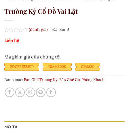
Trường Kỷ Cổ Đồ Vai Lật
(đánh giá)
Đã bán
0
Được
Liên hệ
xếp
hạng
0.0
5
Mã giảm giá của chúng tôi
sao
BDGFREESHIP
GIAM500K
GIAM30
Danh mục:
Bàn Ghế Trường Kỷ
,
Bàn Ghế Gỗ
,
Phòng Khách
MÔ TẢ