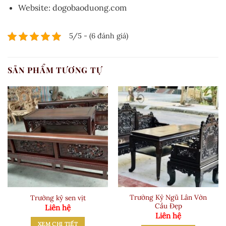
Website: dogobaoduong.com
5/5 - (6 đánh giá)
SẢN PHẨM TƯƠNG TỰ
Trường Kỷ Ngũ Lân Vờn
Trường kỷ sen vịt
Cầu Đẹp
Liên hệ
Liên hệ
XEM CHI TIẾT