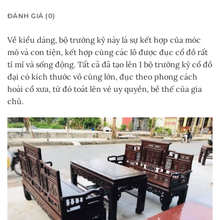
ĐÁNH GIÁ (0)
Về kiểu dáng, bộ trường kỷ này là sự kết hợp của móc
mỏ và con tiện, kết hợp cùng các lô được đục cổ đồ rất
tỉ mỉ và sống động. Tất cả đã tạo lên 1 bộ trường kỷ cổ đồ
đại có kích thước vô cùng lớn, đục theo phong cách
hoài cổ xưa, từ đó toát lên vẻ uy quyền, bề thế của gia
chủ.