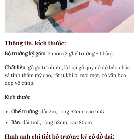
Thông tin, kích thước
:
Bộ trường kỷ gồm
: 3 món (2 ghế trường + 1 bàn)
Chất liệu
: gỗ gụ tự nhiên, là loại gỗ quý có độ bền chắc
và tính thẩm mỹ cao, rất ít khi bị mối mọt, có vân hoa
đẹp vô cùng.
Kích thước
:
Ghế trường
: dài 2m, rộng 62cm, cao 1m5
Bàn
: dài 1m5, rộng 62cm, cao 80cm
Hình ảnh chi tiết bộ trường kỷ cổ đồ đại
: