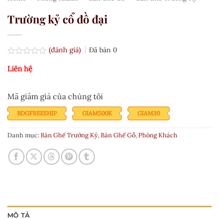
Trường kỷ cổ đồ đại
(đánh giá)
Đã bán
0
Được
Liên hệ
xếp
hạng
0.0
5
Mã giảm giá của chúng tôi
sao
BDGFREESHIP
GIAM500K
GIAM30
Danh mục:
Bàn Ghế Trường Kỷ
,
Bàn Ghế Gỗ
,
Phòng Khách
MÔ TẢ