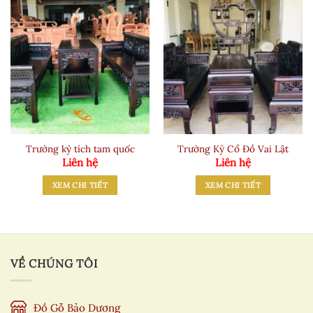
Trường kỷ tích tam quốc
Trường Kỷ Cổ Đồ Vai Lật
Liên hệ
Liên hệ
XEM CHI TIẾT
XEM CHI TIẾT
VỀ CHÚNG TÔI
Đồ Gỗ Bảo Dương