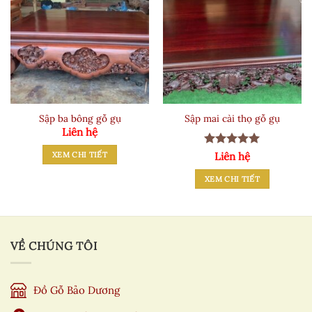
Sập ba bông gỗ gụ
Sập mai cài thọ gỗ gụ
Liên hệ
Được xếp
XEM CHI TIẾT
Liên hệ
hạng
5
5
sao
XEM CHI TIẾT
VỀ CHÚNG TÔI
Đồ Gỗ Bảo Dương