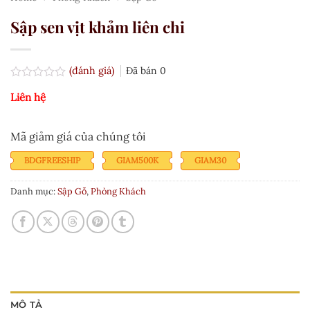
Sập sen vịt khảm liên chi
(đánh giá)
Đã bán
0
Được
Liên hệ
xếp
hạng
0.0
5
Mã giảm giá của chúng tôi
sao
BDGFREESHIP
GIAM500K
GIAM30
Danh mục:
Sập Gỗ
,
Phòng Khách
MÔ TẢ