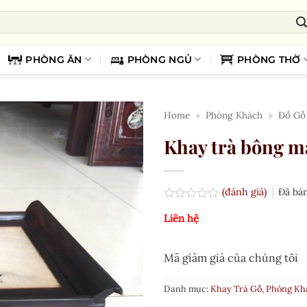
PHÒNG ĂN
PHÒNG NGỦ
PHÒNG THỜ
Home
»
Phòng Khách
»
Đồ Gỗ
Khay trà bông m
(đánh giá)
Đã bá
Được
Liên hệ
xếp
hạng
0.0
5
Mã giảm giá của chúng tôi
sao
Danh mục:
Khay Trà Gỗ
,
Phòng Kh