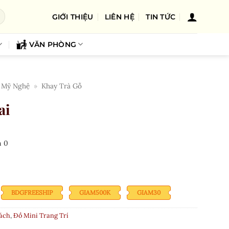
GIỚI THIỆU
LIÊN HỆ
TIN TỨC
VĂN PHÒNG
 Mỹ Nghệ
»
Khay Trà Gỗ
ai
n
0
BDGFREESHIP
GIAM500K
GIAM30
ách
,
Đồ Mini Trang Trí