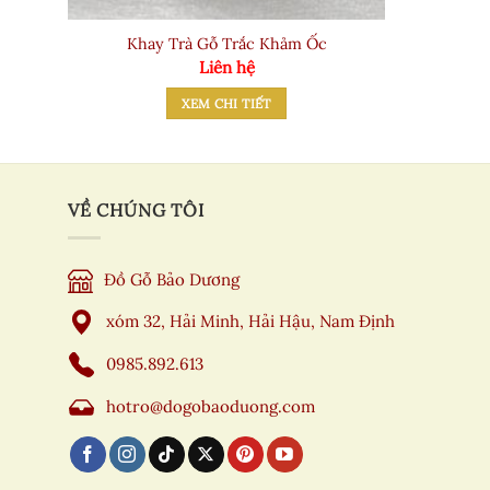
Khay Trà Gỗ Trắc Khảm Ốc
Liên hệ
XEM CHI TIẾT
VỀ CHÚNG TÔI
Đồ Gỗ Bảo Dương
xóm 32, Hải Minh, Hải Hậu, Nam Định
0985.892.613
hotro@dogobaoduong.com