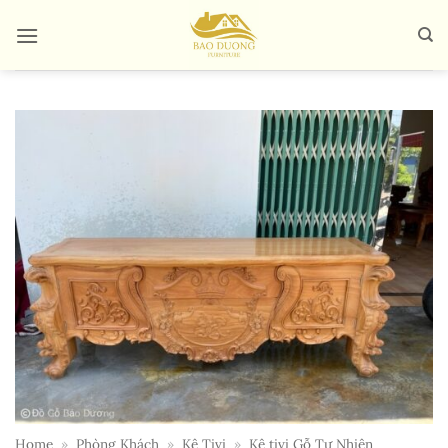
Bỏ
qua
nội
dung
Home
»
Phòng Khách
»
Kệ Tivi
»
Kệ tivi Gỗ Tự Nhiên