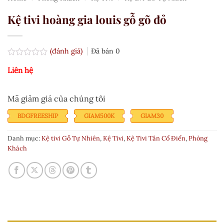
Kệ tivi hoàng gia louis gỗ gõ đỏ
(đánh giá)
Đã bán
0
Được
Liên hệ
xếp
hạng
0.0
5
Mã giảm giá của chúng tôi
sao
BDGFREESHIP
GIAM500K
GIAM30
Danh mục:
Kệ tivi Gỗ Tự Nhiên
,
Kệ Tivi
,
Kệ Tivi Tân Cổ Điển
,
Phòng
Khách