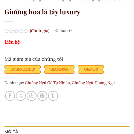
Giường hoa lá tây luxury
(đánh giá)
Đã bán
0
Được
Liên hệ
xếp
hạng
0.0
5
Mã giảm giá của chúng tôi
sao
BDGFREESHIP
GIAM500K
GIAM30
Danh mục:
Giường Ngủ Gỗ Tự Nhiên
,
Giường Ngủ
,
Phòng Ngủ
MÔ TẢ