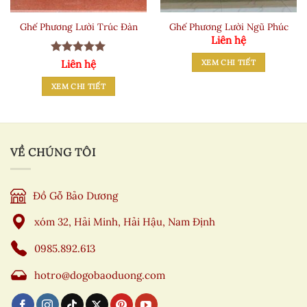
Ghế Phương Lười Trúc Đàn
Ghế Phương Lười Ngũ Phúc
Liên hệ
Được xếp
XEM CHI TIẾT
Liên hệ
hạng
5
5
sao
XEM CHI TIẾT
VỀ CHÚNG TÔI
Đồ Gỗ Bảo Dương
xóm 32, Hải Minh, Hải Hậu, Nam Định
0985.892.613
hotro@dogobaoduong.com