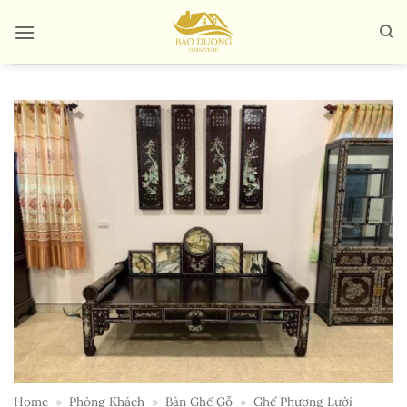
Bỏ
qua
nội
dung
Home
»
Phòng Khách
»
Bàn Ghế Gỗ
»
Ghế Phương Lười