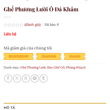
Ghế Phương Lười Ô Đá Khảm
(đánh giá)
Đã bán
0
Được
Liên hệ
xếp
hạng
0.0
5
Mã giảm giá của chúng tôi
sao
BDGFREESHIP
GIAM500K
GIAM30
Danh mục:
Ghế Phương Lười
,
Bàn Ghế Gỗ
,
Phòng Khách
MÔ TẢ