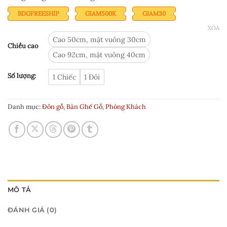
sao
BDGFREESHIP
GIAM500K
GIAM30
XÓA
Cao 50cm, mặt vuông 30cm
Chiều cao
Cao 92cm, mặt vuông 40cm
Số lượng:
1 Chiếc
1 Đôi
Danh mục:
Đôn gỗ
,
Bàn Ghế Gỗ
,
Phòng Khách
MÔ TẢ
ĐÁNH GIÁ (0)