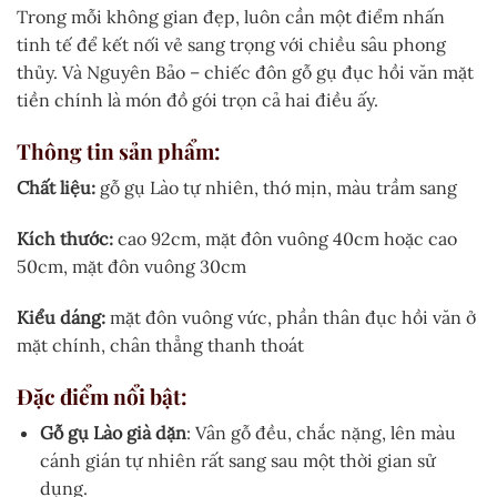
Trong mỗi không gian đẹp, luôn cần một điểm nhấn
tinh tế để kết nối vẻ sang trọng với chiều sâu phong
thủy. Và Nguyên Bảo – chiếc đôn gỗ gụ đục hồi văn mặt
tiền chính là món đồ gói trọn cả hai điều ấy.
Thông tin sản phẩm:
Chất liệu:
gỗ gụ Lào tự nhiên, thớ mịn, màu trầm sang
Kích thước:
cao 92cm, mặt đôn vuông 40cm hoặc cao
50cm, mặt đôn vuông 30cm
Kiểu dáng:
mặt đôn vuông vức, phần thân đục hồi văn ở
mặt chính, chân thẳng thanh thoát
Đặc điểm nổi bật:
Gỗ gụ Lào già dặn
: Vân gỗ đều, chắc nặng, lên màu
cánh gián tự nhiên rất sang sau một thời gian sử
dụng.