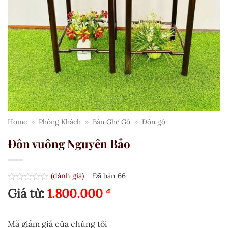
Home
»
Phòng Khách
»
Bàn Ghế Gỗ
»
Đôn gỗ
Đôn vuông Nguyên Bảo
(đánh giá)
Đã bán
66
Được
Giá từ:
1.800.000
₫
xếp
hạng
0.0
5
Mã giảm giá của chúng tôi