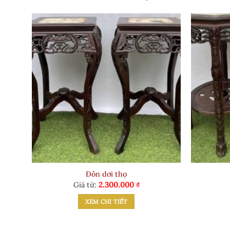
Đôn dơi thọ
Giá từ:
2.300.000
₫
XEM CHI TIẾT