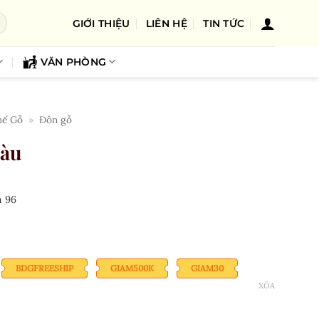
GIỚI THIỆU
LIÊN HỆ
TIN TỨC
VĂN PHÒNG
hế Gỗ
»
Đôn gỗ
tàu
n
96
BDGFREESHIP
GIAM500K
GIAM30
XÓA