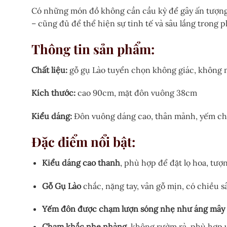
Có những món đồ không cần cầu kỳ để gây ấn tượng
– cũng đủ để thể hiện sự tinh tế và sâu lắng trong 
Thông tin sản phẩm:
Chất liệu:
gỗ gụ Lào tuyển chọn không giác, không 
Kích thước:
cao 90cm, mặt đôn vuông 38cm
Kiểu dáng:
Đôn vuông dáng cao, thân mảnh, yếm chạ
Đặc điểm nổi bật:
Kiểu dáng cao thanh
, phù hợp để đặt lọ hoa, tượ
Gỗ Gụ Lào
chắc, nặng tay, vân gỗ mịn, có chiều 
Yếm đôn được chạm lượn sóng nhẹ như áng mây
Chạm khắc nhẹ nhàng
, không rườm rà, phù hợp 