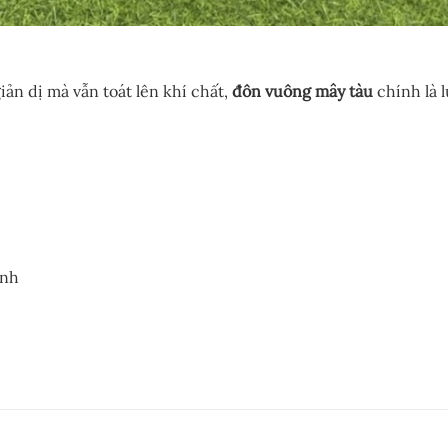
ản dị mà vẫn toát lên khí chất,
đôn vuông mây tàu
chính là 
ịnh