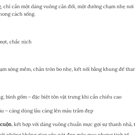
, chỉ cần một dáng vuông cân đối, một đường chạm nhẹ nơi
phong cách sống.
mọt, chắc nịch
m sóng mềm, chân tròn bo nhẹ, kết nối bằng khung đế than
ng, bình gốm – đặc biệt tôn vật trưng khi cần chiều cao
sâu – càng dùng lâu càng lên màu trầm đẹp
 cuộn
, kết hợp với dáng vuông chuẩn mực gợi sự thanh nhã, t
với những không gian yêu nét đẹp mộc mạc nhưng tinh tế