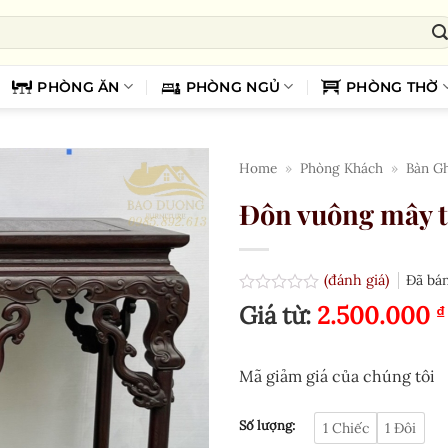
PHÒNG ĂN
PHÒNG NGỦ
PHÒNG THỜ
Home
»
Phòng Khách
»
Bàn G
Đôn vuông mây 
(đánh giá)
Đã bá
Được
Giá từ:
2.500.000
₫
xếp
hạng
0.0
5
Mã giảm giá của chúng tôi
sao
Số lượng:
1 Chiếc
1 Đôi