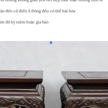
iản đến cổ điển Á Đông đều có thể hài hòa
 món đồ kỷ niệm hoặc gia bảo