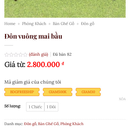
Home
»
Phòng Khách
»
Bàn Ghế Gỗ
»
Đôn gỗ
Đôn vuông mai bầu
(đánh giá)
Đã bán
82
Được
Giá từ:
2.800.000
₫
xếp
hạng
0.0
5
Mã giảm giá của chúng tôi
sao
BDGFREESHIP
GIAM500K
GIAM30
XÓA
Số lượng:
1 Chiếc
1 Đôi
Danh mục:
Đôn gỗ
,
Bàn Ghế Gỗ
,
Phòng Khách