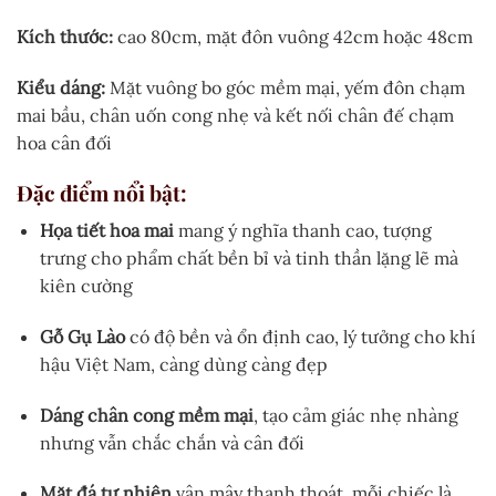
Kích thước:
cao 80cm, mặt đôn vuông 42cm hoặc 48cm
Kiểu dáng:
Mặt vuông bo góc mềm mại, yếm đôn chạm
mai bầu, chân uốn cong nhẹ và kết nối chân đế chạm
hoa cân đối
Đặc điểm nổi bật:
Họa tiết hoa mai
mang ý nghĩa thanh cao, tượng
trưng cho phẩm chất bền bỉ và tinh thần lặng lẽ mà
kiên cường
Gỗ Gụ Lào
có độ bền và ổn định cao, lý tưởng cho khí
hậu Việt Nam, càng dùng càng đẹp
Dáng chân cong mềm mại
, tạo cảm giác nhẹ nhàng
nhưng vẫn chắc chắn và cân đối
Mặt đá tự nhiên
vân mây thanh thoát, mỗi chiếc là