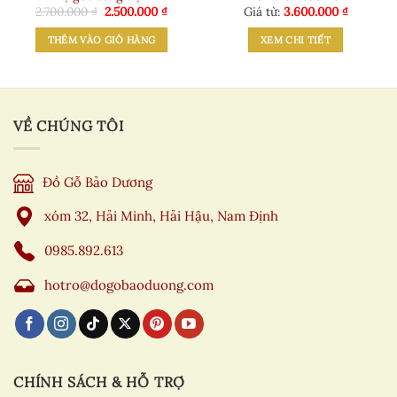
Giá
Giá
2.700.000
₫
2.500.000
₫
Giá từ:
3.600.000
₫
gốc
hiện
là:
tại
THÊM VÀO GIỎ HÀNG
XEM CHI TIẾT
2.700.000 ₫.
là:
2.500.000 ₫.
VỀ CHÚNG TÔI
Đồ Gỗ Bảo Dương
xóm 32, Hải Minh, Hải Hậu, Nam Định
0985.892.613
hotro@dogobaoduong.com
CHÍNH SÁCH & HỖ TRỢ