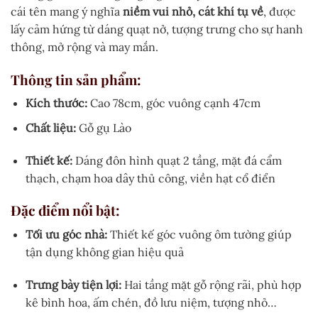
cái tên mang ý nghĩa
niềm vui nhỏ, cát khí tụ về
, được
lấy cảm hứng từ dáng quạt nở, tượng trưng cho sự hanh
thông, mở rộng và may mắn.
Thông tin sản phẩm:
Kích thước:
Cao 78cm, góc vuông cạnh 47cm
Chất liệu:
Gỗ gụ Lào
Thiết kế:
Dáng đôn hình quạt 2 tầng, mặt đá cẩm
thạch, chạm hoa dây thủ công, viền hạt cổ điển
Đặc điểm nổi bật:
Tối ưu góc nhà:
Thiết kế góc vuông ôm tường giúp
tận dụng không gian hiệu quả
Trưng bày tiện lợi:
Hai tầng mặt gỗ rộng rãi, phù hợp
kê bình hoa, ấm chén, đồ lưu niệm, tượng nhỏ…