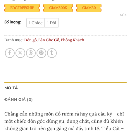
sao
BDGFREESHIP
GIAM500K
GIAM30
XÓA
Số lượng:
1 Chiếc
1 Đôi
Danh mục:
Đôn gỗ
,
Bàn Ghế Gỗ
,
Phòng Khách
MÔ TẢ
ĐÁNH GIÁ (0)
Chẳng cần những món đồ rườm rà hay quá cầu kỳ – chỉ
một chiếc đôn góc đúng gu, đúng chất, cũng đủ khiến
không gian trở nên gọn gàng mà đầy tinh tế. Tiểu Cát –