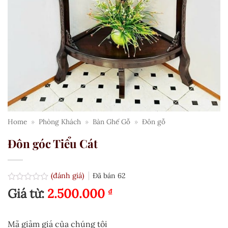
Home
»
Phòng Khách
»
Bàn Ghế Gỗ
»
Đôn gỗ
Đôn góc Tiểu Cát
(đánh giá)
Đã bán
62
Được
Giá từ:
2.500.000
₫
xếp
hạng
0.0
5
Mã giảm giá của chúng tôi