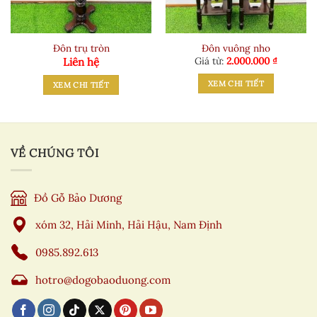
Đôn trụ tròn
Đôn vuông nho
Giá từ:
2.000.000
₫
Liên hệ
XEM CHI TIẾT
XEM CHI TIẾT
VỀ CHÚNG TÔI
Đồ Gỗ Bảo Dương
xóm 32, Hải Minh, Hải Hậu, Nam Định
0985.892.613
hotro@dogobaoduong.com