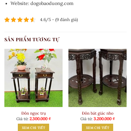
Website: dogobaoduong.com
4.6/5 - (9 đánh giá)
SẢN PHẨM TƯƠNG TỰ
Đôn ngọc trụ
Đôn bát giác nho
Giá từ:
2.300.000
₫
Giá từ:
3.200.000
₫
XEM CHI TIẾT
XEM CHI TIẾT