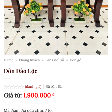
Home
»
Phòng Khách
»
Bàn Ghế Gỗ
»
Đôn gỗ
Đôn Đào Lộc
(đánh giá)
Đã bán
62
Được
Giá từ:
1.900.000
₫
xếp
hạng
0.0
5
Mã giảm giá của chúng tôi