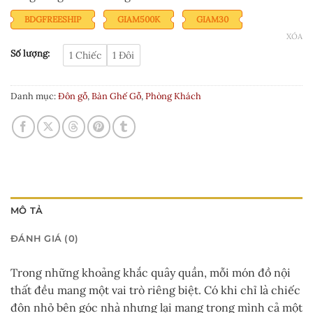
sao
BDGFREESHIP
GIAM500K
GIAM30
XÓA
Số lượng:
1 Chiếc
1 Đôi
Danh mục:
Đôn gỗ
,
Bàn Ghế Gỗ
,
Phòng Khách
MÔ TẢ
ĐÁNH GIÁ (0)
Trong những khoảng khắc quây quần, mỗi món đồ nội
thất đều mang một vai trò riêng biệt. Có khi chỉ là chiếc
đôn nhỏ bên góc nhà nhưng lại mang trong mình cả một