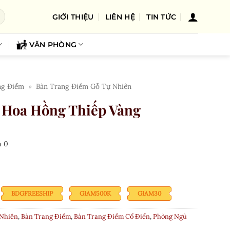
GIỚI THIỆU
LIÊN HỆ
TIN TỨC
VĂN PHÒNG
ng Điểm
»
Bàn Trang Điểm Gỗ Tự Nhiên
 Hoa Hồng Thiếp Vàng
n
0
BDGFREESHIP
GIAM500K
GIAM30
 Nhiên
,
Bàn Trang Điểm
,
Bàn Trang Điểm Cổ Điển
,
Phòng Ngủ