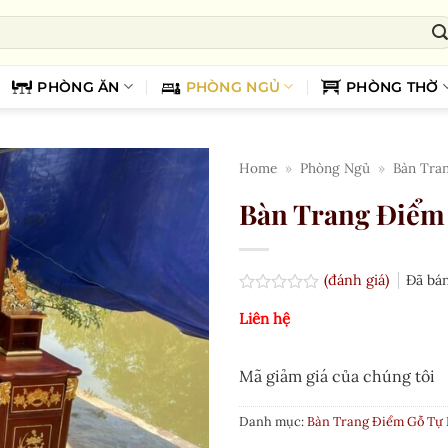
PHÒNG ĂN
PHÒNG NGỦ
PHÒNG THỜ
Home
»
Phòng Ngủ
»
Bàn Tra
Bàn Trang Điểm
(đánh giá)
Đã bá
Được
Liên hệ
xếp
hạng
0.0
5
Mã giảm giá của chúng tôi
sao
Danh mục:
Bàn Trang Điểm Gỗ Tự